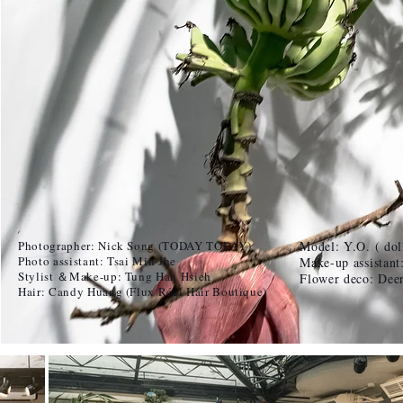
Photographer: Nick Song (TODAY TODAY)
Model: Y.O. ( dol
Photo assistant: Tsai Min Jhe
Make-up assistan
Stylist ＆Make-up: Tung Han Hsieh
Flower deco: Deer
Hair: Candy Huang (Flux Réel Hair Boutique)