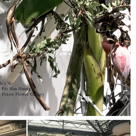
ls )
t: Pei Han Huang
 Forest Flower Gallery