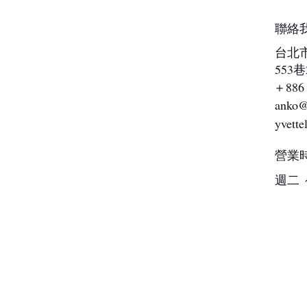
聯絡
台北
553巷
＋886 
anko@
yvette
營業
週二 ～