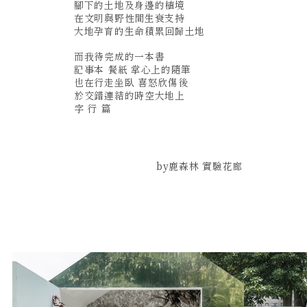
腳下的土地及身邊的植境
在文明與野性間生衰支持
大地孕育的生命積累回歸土地
而我待完成的一本書
記事本 餐紙 掌心上的隨筆
也在行走坐臥 喜怒欣傷後
於交錯連結的時空大地上
字 行 篇
by鹿森林 實驗花廊